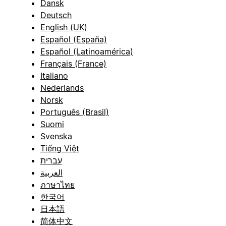
Dansk
Deutsch
English (UK)
Español (España)
Español (Latinoamérica)
Français (France)
Italiano
Nederlands
Norsk
Português (Brasil)
Suomi
Svenska
Tiếng Việt
עברית
العربية
ภาษาไทย
한국어
日本語
简体中文