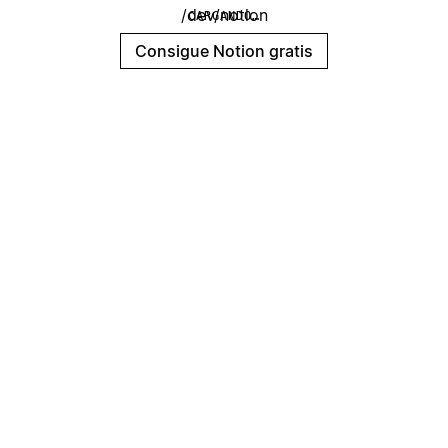
/dev/notion
CARGANDO…
Consigue Notion gratis