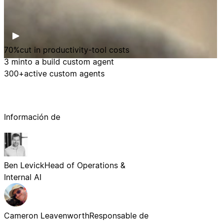
70%
cut in productivity-tool costs
3 min
to a build custom agent
300+
active custom agents
Información de
Ben Levick
Head of Operations &
Internal AI
Cameron Leavenworth
Responsable de