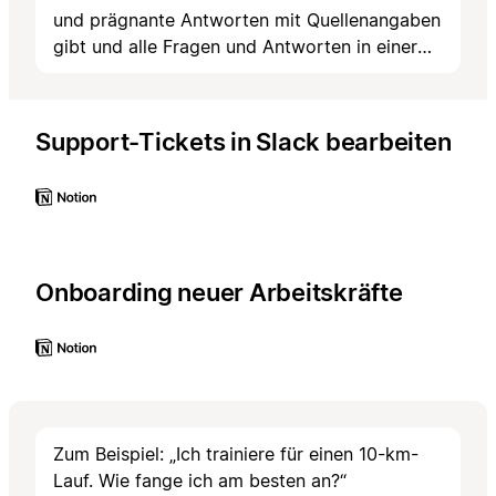
und prägnante Antworten mit Quellenangaben
gibt und alle Fragen und Antworten in einer
Datenbank mit „Häufig gestellten Fragen“
protokolliert. Wenn keine Antworten gefunden
werden, erstelle eine Aufgabe in einer
Support-Tickets in Slack bearbeiten
„Datenbank für Anfragen zur Aktualisierung
der Wissensdatenbank“ mit dem
vorgeschlagenen Inhalt und Links zu Slack-
Threads. Verwende die Feedback-Reaktionen
👍/👎 in Slack, um den Status der Frage in der
FAQ-Datenbank als „Geklärt“ oder „Ungeklärt“
Onboarding neuer Arbeitskräfte
zu aktualisieren.
Zum Beispiel: „Ich trainiere für einen 10-km-
Lauf. Wie fange ich am besten an?“